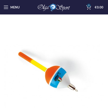
0
MENU
€
0.00