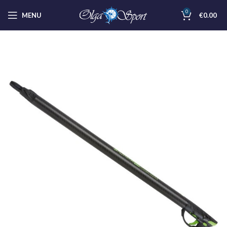
0
MENU
€
0.00