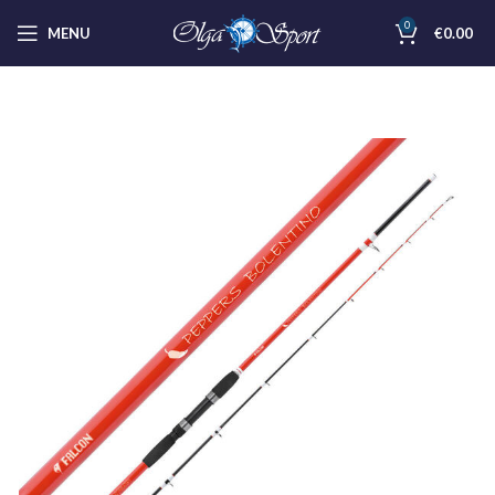
0
MENU
€
0.00