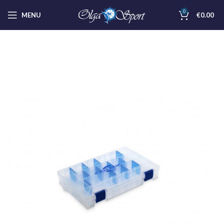
0
MENU
€
0.00