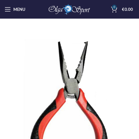
0
MENU
€
0.00