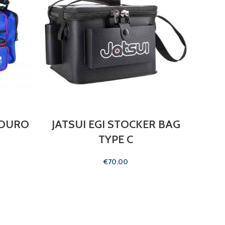
LION
 DURO
JATSUI EGI STOCKER BAG
TYPE C
€