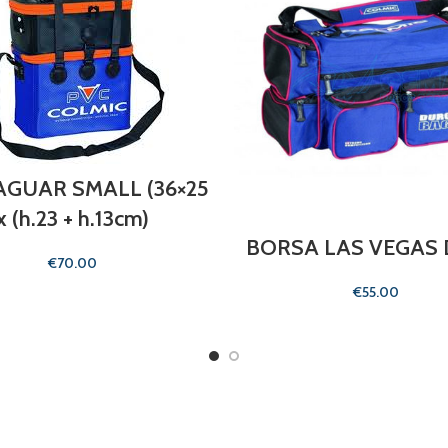
JAGUAR SMALL (36×25
x (h.23 + h.13cm)
BORSA LAS VEGAS
€
€