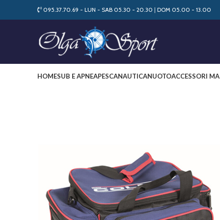
095.37.70.69 - LUN - SAB 05.30 - 20.30
|
DOM 05.00 - 13.00
HOME
SUB E APNEA
PESCA
NAUTICA
NUOTO
ACCESSORI MA