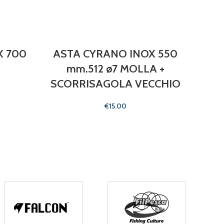
X 700
ASTA CYRANO INOX 550
AST
mm.512 ø7 MOLLA +
mm
SCORRISAGOLA VECCHIO
SCO
€