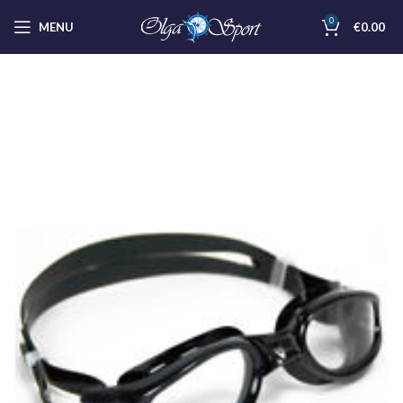
0
MENU
€
0.00